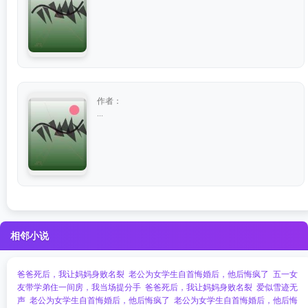
作者：
...
相邻小说
爸爸死后，我让妈妈身败名裂
老公为女学生自首悔婚后，他后悔疯了
五一女
友带学弟住一间房，我当场提分手
爸爸死后，我让妈妈身败名裂
爱似雪迹无
声
老公为女学生自首悔婚后，他后悔疯了
老公为女学生自首悔婚后，他后悔