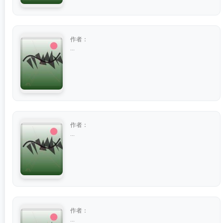
作者：
...
作者：
...
作者：
...