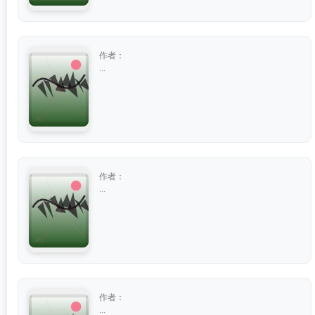
作者：
...
作者：
...
作者：
...