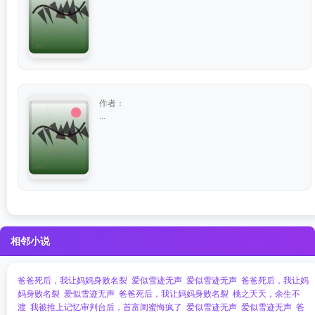
作者：
...
相邻小说
爸爸死后，我让妈妈身败名裂
爱似雪迹无声
爱似雪迹无声
爸爸死后，我让妈
妈身败名裂
爱似雪迹无声
爸爸死后，我让妈妈身败名裂
桃之夭夭，余生不
渡
我被推上记忆审判台后，首富闺蜜悔疯了
爱似雪迹无声
爱似雪迹无声
爸