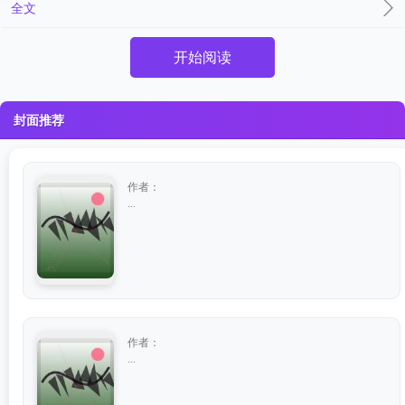
全文
开始阅读
封面推荐
作者：
...
作者：
...