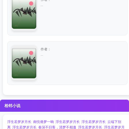
...
作者：
...
相邻小说
浮生若梦岁月长
南忱倦梦一晌
浮生若梦岁月长
浮生若梦岁月长
云端下别
离
浮生若梦岁月长
春深不归客，清梦不相逢
浮生若梦岁月长
浮生若梦岁月