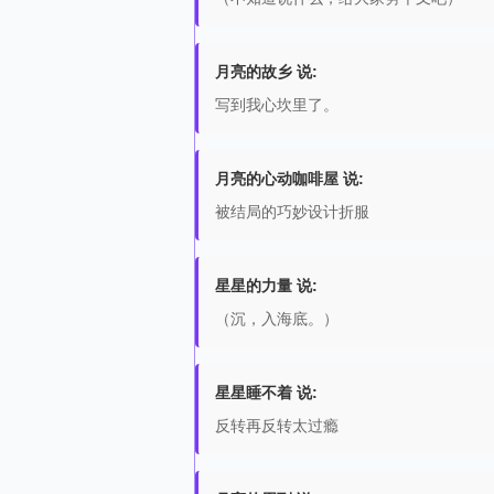
月亮的故乡 说:
写到我心坎里了。
月亮的心动咖啡屋 说:
被结局的巧妙设计折服
星星的力量 说:
（沉，入海底。）
星星睡不着 说:
反转再反转太过瘾