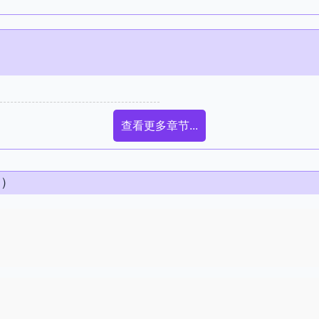
查看更多章节...
条）