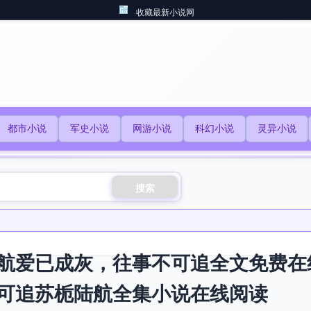
收藏最新小说网
都市小说
军史小说
网游小说
科幻小说
灵异小说
搜索
航爱已成灰，往事不可追全文免费在
可追苏栀陆航全集小说在线阅读