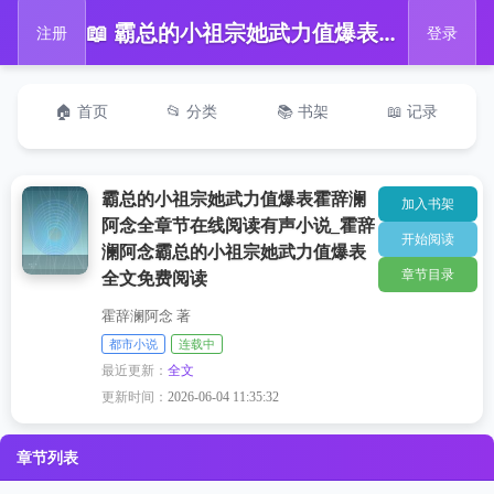
📖 霸总的小祖宗她武力值爆表霍辞澜阿念全章节在线阅读有声小说_霍辞澜阿念霸总的小祖宗她武力值爆表全文免费阅读
注册
登录
🏠 首页
📂 分类
📚 书架
📖 记录
霸总的小祖宗她武力值爆表霍辞澜
加入书架
阿念全章节在线阅读有声小说_霍辞
开始阅读
澜阿念霸总的小祖宗她武力值爆表
章节目录
全文免费阅读
霍辞澜阿念 著
都市小说
连载中
最近更新：
全文
更新时间：
2026-06-04 11:35:32
章节列表