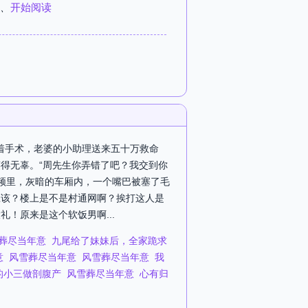
、
开始阅读
等着手术，老婆的小助理送来五十万救命
得无辜。“周先生你弄错了吧？我交到你
视频里，灰暗的车厢内，一个嘴巴被塞了毛
应该？楼上是不是村通网啊？挨打这人是
！原来是这个软饭男啊...
葬尽当年意
九尾给了妹妹后，全家跪求
意
风雪葬尽当年意
风雪葬尽当年意
我
的小三做剖腹产
风雪葬尽当年意
心有归