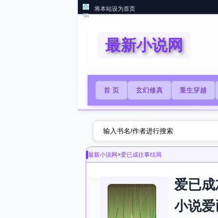
将本站设为首页
最新小说网
首 页
玄幻修真
重生穿越
最新小说网
>
爱已成往事结局
爱已成
小说爱