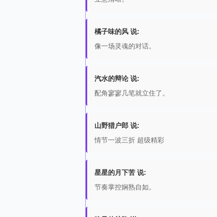
橘子味的风 说:
像一场灵魂的对话。
汽水的辩论 说:
配角寥寥几笔就立住了。
山野猎户郎 说:
情节一波三折 超级精彩
星星的月下苦 说:
节奏掌控娴熟自如。