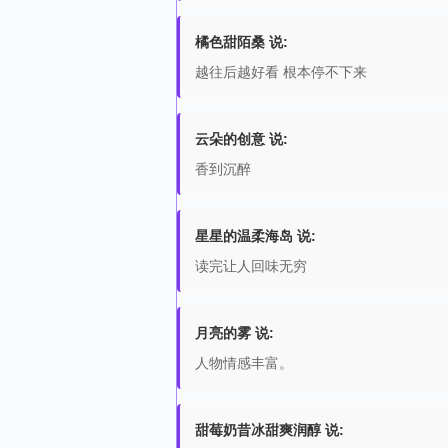
橘色甜陌桑 说:
越往后越好看 根本停不下来
云朵的创意 说:
香到沉醉
星星的温柔海岛 说:
读完让人回味无穷
月亮的雾 说:
人物情感丰富。
甜莓奶昔冰甜爽润醇 说: