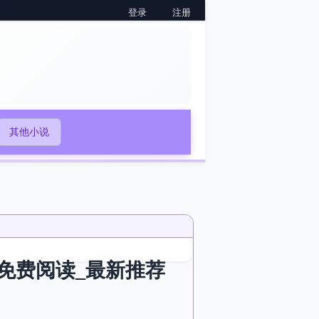
登录
注册
其他小说
免费阅读_最新推荐