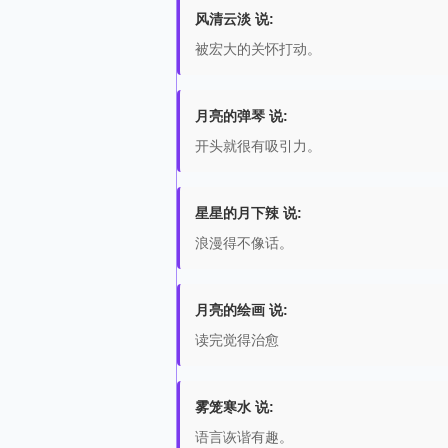
风清云淡 说:
被宏大的关怀打动。
月亮的弹琴 说:
开头就很有吸引力。
星星的月下辣 说:
浪漫得不像话。
月亮的绘画 说:
读完觉得治愈
雾笼寒水 说:
语言诙谐有趣。