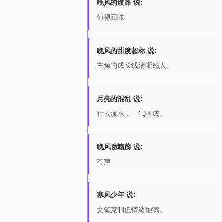
晚风的航路 说:
值得回味
晚风的甜度超标 说:
主角的成长线清晰感人。
月亮的混乱 说:
行云流水，一气呵成。
晚风吻赣薜 说:
有声
寒风少年 说:
文笔克制但情绪饱满。