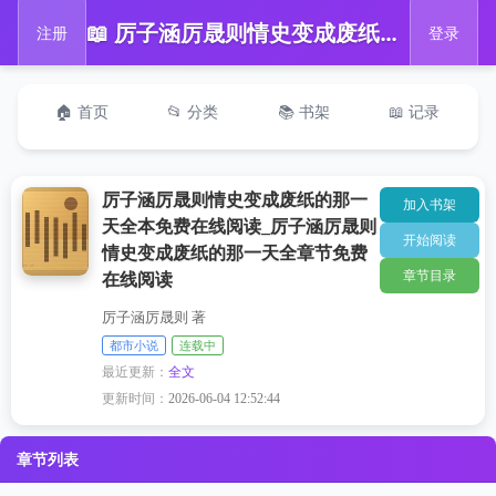
📖 厉子涵厉晟则情史变成废纸的那一天全本免费在线阅读_厉子涵厉晟则情史变成废纸的那一天全章节免费在线阅读
注册
登录
🏠 首页
📂 分类
📚 书架
📖 记录
厉子涵厉晟则情史变成废纸的那一
加入书架
天全本免费在线阅读_厉子涵厉晟则
开始阅读
情史变成废纸的那一天全章节免费
章节目录
在线阅读
厉子涵厉晟则 著
都市小说
连载中
最近更新：
全文
更新时间：
2026-06-04 12:52:44
章节列表