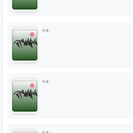
作者：
...
作者：
...
作者：