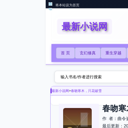
将本站设为首页
最新小说网
首 页
玄幻修真
重生穿越
最新小说网
>
春吻寒木，只花破雪
春吻寒
作 者：曲令
最后更新：2026-