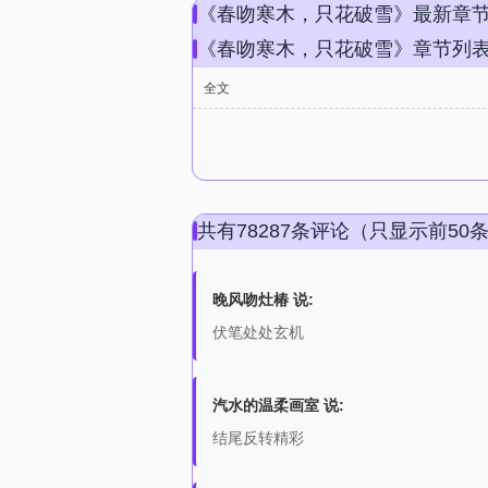
《春吻寒木，只花破雪》最新章
《春吻寒木，只花破雪》章节列
全文
共有78287条评论（只显示前50
晚风吻灶椿 说:
伏笔处处玄机
汽水的温柔画室 说:
结尾反转精彩