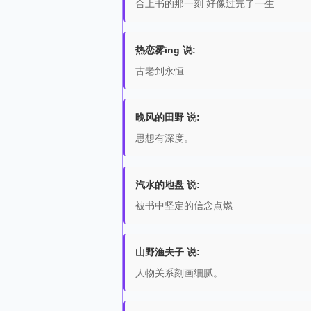
合上书的那一刻 好像过完了一生
热恋雾ing 说:
古老到永恒
晚风的田野 说:
思想有深度。
汽水的地盘 说:
被书中坚定的信念点燃
山野渔夫子 说:
人物关系刻画细腻。